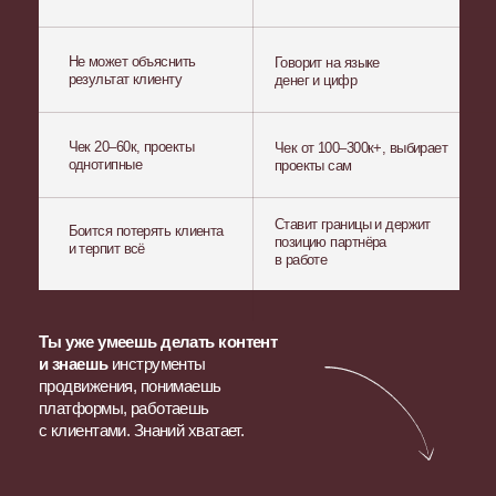
База документов
стратега
файлы, таблицы, чек-листы
Практика
на построение реальной стратегии
социальных сетей
Мастермайнды
online-разборы, сопровождение
стратегами с опытом 4+ лет
Такие изменения ждут тебя
после курса
Работаю интуитивно и без системы