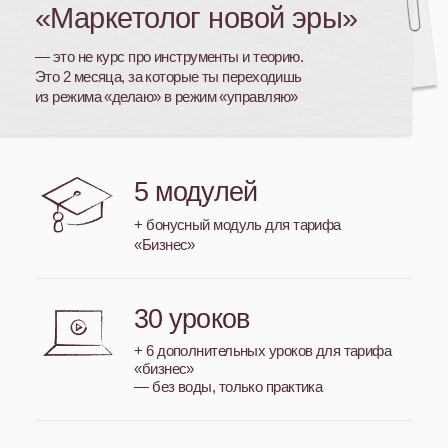
Боюсь брать ответственность за
результат
Управляю результатом и отвечаю
за него
Что ты освоишь
за
2 месяца:
нажми на модуль, чтобы
посмотреть наполнение ↓
Модуль №1
Модуль №2
Модуль №3
Модуль №4
Модуль №5
Модуль №6