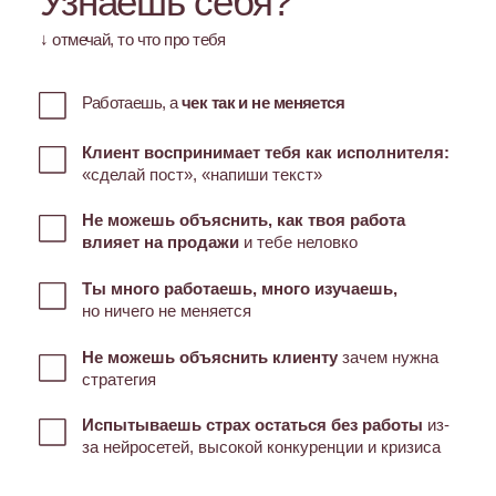
Нужна другая позиция
Исполнитель
vs
Стратег
Конкурирует ценой
Конкурирует мышлением
Клиент ставит задачи —
Управляет результатом
он выполняет
бизнеса
Не может объяснить
Говорит на языке
результат клиенту
денег и цифр
Чек 20–60к, проекты
Чек от 100–300к+, выбирает
однотипные
проекты сам
Ставит границы и держит
Боится потерять клиента
позицию партнёра
и терпит всё
в работе
Ты уже умеешь делать контент
и знаешь
инструменты
продвижения, понимаешь