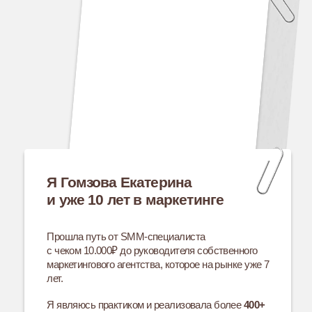
окуплено.
Проблема:
Долгий стаж в SMM без роста дохода.
Заниженный прайс и отсутствие
понимания, как масштабироваться
и перестать быть исполнителем
на проектах.
Что сделали:
Пересобрала подход к работе
Подняла стоимость услуг
Применила новые знания и инструменты
Начала уверенно защищать свои идеи
и выстроила коммуникацию с клиентами
из позиции эксперта, а не исполнителя
Вывод
Даже при наличии опыта системные знания и
позиционирование себя как эксперта позволяют
быстро пробить финансовый потолок и увеличить
доход.
Отзыв