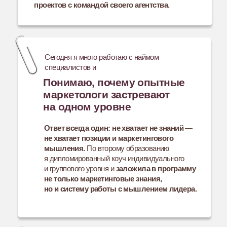
«Курс дал классные знания и действительно
улучшил мою работу как специалиста. Я поняла,
как вырасти из формата «делаю все руками» в
формат «управляю результатом». Эмоции от
обучения очень крутые, я очень рада, что пошла
на обучение. Очень нравится система обучения,
и в принципе очень многим людям после
советовала пройти именно этот курс.»
Хочу стать стратегом
Валента Шалавина, 21
год, SMM-специалист,
Владивосток
Результат в цифрах:
Сохранение и развитие
2 проектов на полном
ведении
с повышением чека на них,
переход