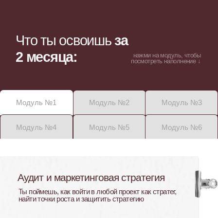
Я Гомзова Екатерина
и уже 10 лет в маркетинге
Прошла путь от SMM-специалиста
с чеком 10.000₽ до руководителя собственного
маркетингового агентства, которое на рынке уже 7
лет.
Я являюсь практиком и реализовала более
400+
проектов с командой своего агентства.
Сегодня я много работаю с наймом
специалистов и
Понимаю, почему опытные
маркетологи застревают
на одном уровне
Ответ всегда один: не хватает не знаний —
не хватает позиции и маркетингового
мышления.
По второму образованию
я дипломированный коуч индивидуального
и группового уровня и
заложила в программу
не только маркетинговые знания,