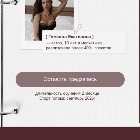
Оставить предзапись
длительность обучения 2 месяца
Старт потока: сентябрь 2026г
Почему твой доход
до сих пор не 100 000 ₽+,
если ты работаешь и стараешься?
Ты знаешь все инструменты,
но ты до сих пор в роли исполнителя
и ты сам это чувствуешь