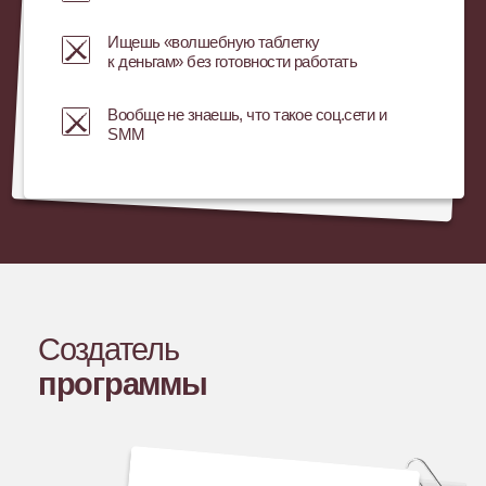
Отзыв
«Курс дал классные знания и действительно
улучшил мою работу как специалиста. Я поняла,
как вырасти из формата «делаю все руками» в
формат «управляю результатом». Эмоции от
обучения очень крутые, я очень рада, что пошла
на обучение. Очень нравится система обучения,
и в принципе очень многим людям после
советовала пройти именно этот курс.»
Хочу стать стратегом
Екатерина
Тухватуллина, SMM-
специалист, 27 лет,
Мелеуз
Результат в цифрах:
Доход вырос до
82 000 ₽ за проект
, ранее за 1,5
года не превышал
50 000 ₽
. Обучение полностью