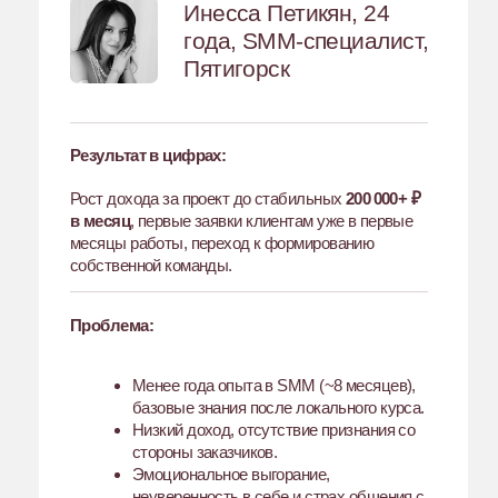
«недостаточной экспертности»
Хаос в задачах и постоянный стресс
Установка: «чтобы больше
зарабатывать — нужно больше
работать»
Что сделали:
Выстроила системную работу:
процессы, аналитика, стратегия
Перешла от исполнителя к эксперту-
стратегу
Подняла чек и сделала упор на
стратегические услуги
Научилась выстраивать границы и
отбирать клиентов по ценностям
Отказалась от перегрузки и нецелевых
проектов
Освоила делегирование и начала
выстраивать командный подход
Внедрила системный анализ
результатов и упаковку кейсов
Пересобрала мышление: от хаоса к
управляемой работе
Вывод
Даже с опытом более 3 лет рост возможен через
системность, стратегию и смену
позиционирования. Переход от «универсального
исполнителя» к эксперту позволил не только
увеличить доход в 2 раза, но и выстроил
устойчивую, спокойную и управляемую работу