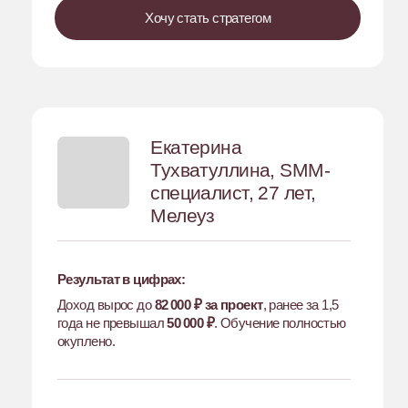
более крупных, как стратег
Сфокусировалась на результате, а не
только на контенте
Повысила уверенность в себе как в
специалисте
Изменила мышление и взгляд на
профессию
Вывод
Рост в SMM — это не только про увеличение
дохода, а про
оптимизацию нагрузки и качества
работы
. Системный подход позволяет
зарабатывать от
100 000 ₽+
, но без выгорания, с
понятными процессами, уверенностью и
перспективой роста.
Отзыв
«Это просто было одно из лучших обучений в
моей жизни. Курс фундаментальный, это то,
что я изначально и хотела — не быть каким-то
нахватанным разными инструментами
недоспециалистом, который по крупинкам где-
то собирал всю информацию, а стать
полноценным стратегом. Самое главное для
меня, что подтверждает качество данного