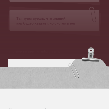
но не видит результатов
( 8.200+ )
человек
прошли наши программы
,
результаты наших
выпускников: рост чека в два
раза, доход от 200.000₽,
масштабирование проектов
и построение своей команды
( 2 ) месяца
интенсивного обучения с практической отработкой
знаний от владельца маркетингового агентства (на рынке 7
лет) и маркетолога с опытом 10 лет
Чтобы вы перешли от «делаю контент руками»
к «управляю маркетингом» и вышли на доход
от 150.000 – 300.000 ₽»