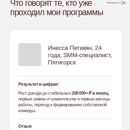
ответственность за результат проектов
Вывод
Переход от узкой роли и работы руками
к системному SMM-стратегу, что позволило
не только снизить тревожность, но и начать
реально влиять на результаты клиентов,
выстраивая стабильную и управляемую работу.
Отзыв
«Каждый урок для меня — это был буквально
заряд бодрости и мотивации. Выход из каждого
урока сопровождался исписанным ежедневником
с идеями что внедрить в проекты, мысли и идеи
шли сами. Очень впечатлил подход
к образовательному продукту, его
продуманность до мелочей, визуальная
наполняющая. Прилив сил и уверенности после
прохождения курса — это 100%. Хочется
продолжать работу в SMM и расширяться
в этой профессии и дальше.»
Хочу стать стратегом