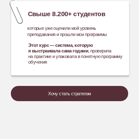
от роли помощника по контенту к полноценному
SMM-стратегу с системным подходом
и влиянием на результат.
Проблема:
Опыт в SMM — около 8 месяцев в роли
контент-помощника. После распада
агентства — работа с проектами без
системы.
Нестабильный доход, отсутствие
структуры и понимания, как влиять на
трафик и результаты.
Постоянная тревожность и
неуверенность в своих действиях.
Что сделали:
Освоила комплексный подход к SMM,
научилась делать стратегии
Внедрила системность: таблицы,
планирование, постановка KPI
по задачам
Перестроила мышление
с «оформления» на «продажи
и результат»
Прокачала уверенность в коммуникации
с клиентами
Начала осознанно брать