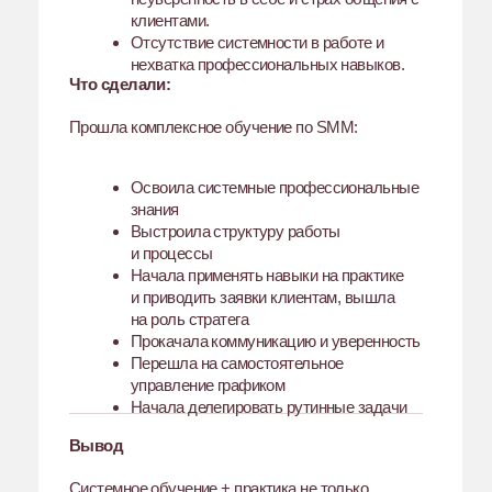
с сильными клиентами.
Отзыв
«Самое ценное для меня — огромная база знаний
и системный подход. Это настоящая роскошь
— учиться у такого профессионала, как
Екатерина. Она стала для меня вдохновением и
примером, стимулом расти и
масштабироваться.»
Хочу стать стратегом
Виктория Бренько, 28
лет, SMM-специалист,
Хабаровск
Результат в цифрах: