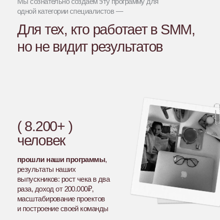
Узнаёшь себя?
↓ отмечай, то что про тебя
Работаешь, а
чек так и не меняется
Клиент воспринимает тебя как исполнителя:
«сделай пост», «напиши текст»
Не можешь объяснить, как твоя работа
влияет на продажи
и тебе неловко
Ты много работаешь, много изучаешь,
но ничего не меняется
Не можешь объяснить клиенту
зачем нужна
стратегия
Испытываешь страх остаться без работы
из-
за нейросетей, высокой конкуренции и кризиса