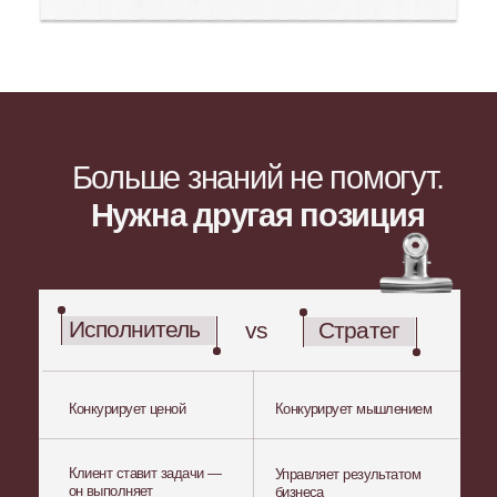
из режима «делаю» в режим «управляю»
5 модулей
+ бонусный модуль для тарифа
«Бизнес»
30 уроков
+ 6 дополнительных уроков для тарифа
«бизнес»
— без воды, только практика
2 месяца обучения
+ 3 месяца доступа после
Сообщество
специалистов
в закрытом чате + чат вакансий