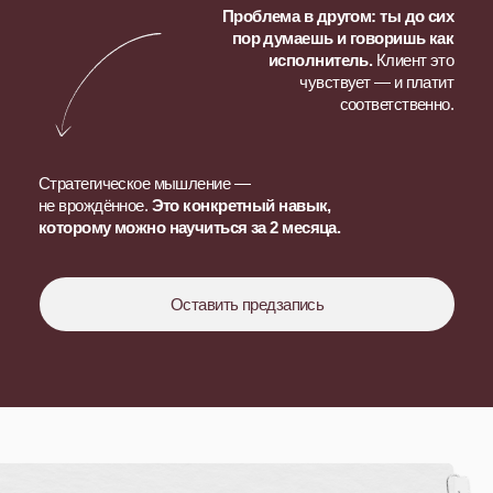
Работаю по системе, принимаю
решения через данные
Клиент не видит ценность моей
работы
Говорю на языке бизнеса, защищаю
стратегию
Чек 20–60к, одни и те же проекты
Чек 100–300к+, выбираю проекты
Чувствую себя исполнителем
Чувствую себя маркетологом-
стратегом