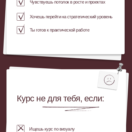
клиентами.
Отсутствие системности в работе и
нехватка профессиональных навыков.
Что сделали:
Прошла комплексное обучение по SMM:
Освоила системные профессиональные
знания
Выстроила структуру работы
и процессы
Начала применять навыки на практике
и приводить заявки клиентам, вышла
на роль стратега
Прокачала коммуникацию и уверенность
Перешла на самостоятельное
управление графиком
Начала делегировать рутинные задачи
Вывод
Системное обучение + практика не только
увеличили доход, но и
помогли выйти из выгорания,
сформировать уверенность как
специалиста,
перейти от фриланса к построению
собственного бизнеса.