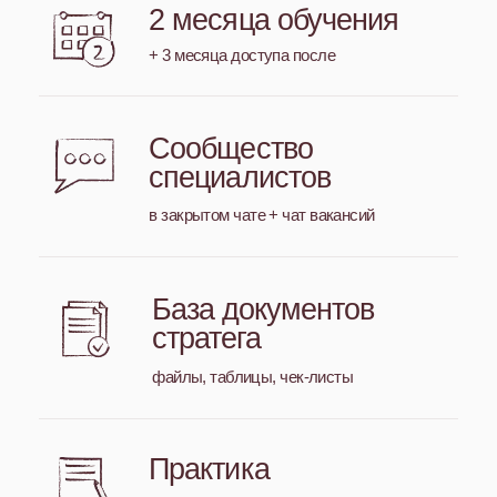
Аудит и маркетинговая стратегия
Ты поймешь, как войти в любой проект как стратег,
найти точки роста и защитить стратегию
Уроки:
Как провести глубокий аудит бизнеса клиента:
бриф, цели, первичная диагностика
Анализ целевой аудитории:
составление
аватаров и сегментирование клиентов, проведение
эффективных CustDev с помощью AI-ассистента
Анализ конкурентов:
проведение глубинных
исследований по разным методикам, формирование
конкурентных преимуществ с помощью AI-
ассистента
Анализ продукта:
создание продуктовой гипотезы,
упаковка концепции продукта и создание
продающего оффера
Создание продуктовой матрицы:
проработка
пути клиента внутри бизнеса для получения
наибольшей прибыли