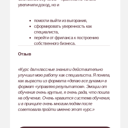
Доход
от 100 000 ₽
, при этом:
сокращение нагрузки (работа без режима
24/7)
переход к работе с
2 крупными
клиентами вместо множества мелких
отказ от части проектов без потери
дохода
Проблема:
Опыт в SMM — менее года, бэкграунд в
создании контента. Доход достигался за
счёт перегрузки и большого количества
проектов (чеки 20–40 тыс. за проект)
Отсутствие системности и понимания,
как влиять на результат клиента
Неуверенность в себе и страх брать
ответственность
Постоянная тревога из-за
нестабильности дохода
Работа в режиме 24/7 без баланса
Что сделали:
Освоила фундаментальные знания в
SMM
Выстроила системный подход к работе
Пересобрала клиентскую нагрузку
(меньше проектов — выше качество)
Отказалась от одного проекта и взяла 2