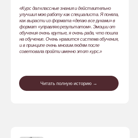
Полина Меженская, 27
лет, SMM-специалист,
Аликанте (Испания)
Результат в цифрах:
Доход вырос с
1 500 € до ~3 000 €+
.
Минимальный чек: ведение —
от 700 €
,
консультации —
от 150 €
.
Переход к долгосрочным проектам и
качественным клиентам.
Стала спикером на конференции по
маркетингу в Испании.
Проблема:
Более 3,5 лет опыта, но:
Низкий средний чек (200–400 €)
Перегруженность и работа “за всех” без
делегирования
Отсутствие системности в стратегии,
аналитике и процессах
Страх повышать цены и синдром